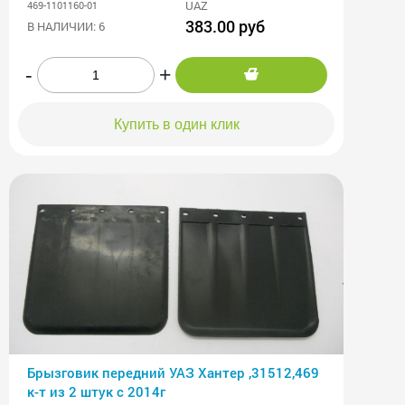
UAZ
469-1101160-01
383.00 руб
В НАЛИЧИИ: 6
-
+
Купить в один клик
Брызговик передний УАЗ Хантер ,31512,469
к-т из 2 штук с 2014г