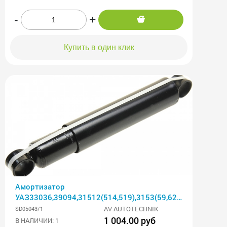
-
+
Купить в один клик
Амортизатор
УАЗ33036,39094,31512(514,519),3153(59,62),3160
задний масляны БИК AV
AV AUTOTECHNIK
SD05043/1
1 004.00 руб
В НАЛИЧИИ: 1