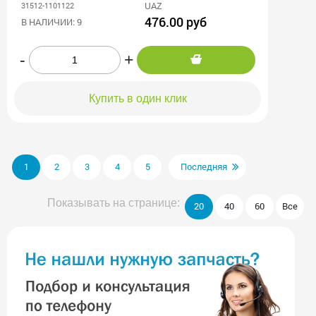
UAZ
31512-1101122
476.00 руб
В НАЛИЧИИ: 9
-
+
Купить в один клик
1
2
3
4
5
Последняя
Показывать на странице:
20
40
60
Все