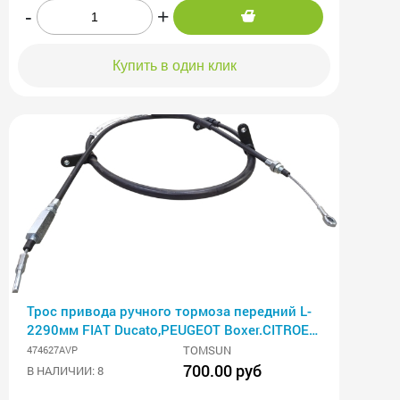
-
+
Купить в один клик
Трос привода ручного тормоза передний L-
2290мм FIAT Ducato,PEUGEOT Boxer.CITROEN
Jumper (06-)
TOMSUN
474627AVP
700.00 руб
В НАЛИЧИИ: 8