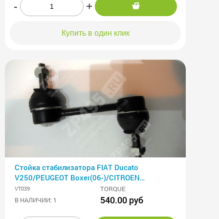
-
+
Купить в один клик
Стойка стабилизатора FIAT Ducato
V250/PEUGEOT Boxer(06-)/CITROEN
Jumper(06-) TORQUE /1355449080/
TORQUE
VT039
540.00 руб
В НАЛИЧИИ: 1