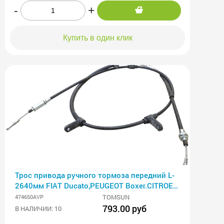
-
+
Купить в один клик
Трос привода ручного тормоза передний L-
2640мм FIAT Ducato,PEUGEOT Boxer.CITROEN
Jumper (06-)
TOMSUN
474650AVP
793.00 руб
В НАЛИЧИИ: 10