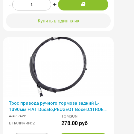
-
+
Купить в один клик
Трос привода ручного тормоза задний L-
1390мм FIAT Ducato,PEUGEOT Boxer.CITROEN
Jumper (06-)
TOMSUN
474617AVP
278.00 руб
В НАЛИЧИИ: 2