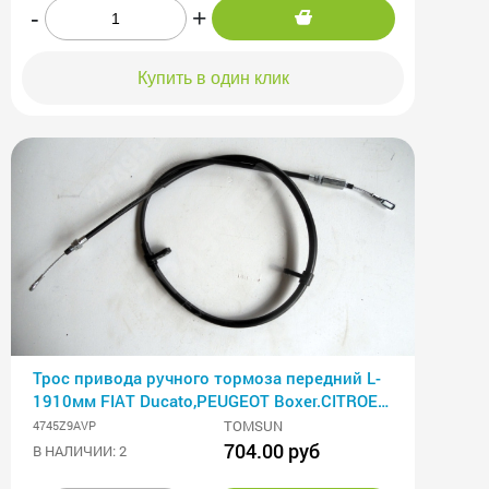
-
+
Купить в один клик
Трос привода ручного тормоза передний L-
1910мм FIAT Ducato,PEUGEOT Boxer.CITROEN
Jumper (06-)
TOMSUN
4745Z9AVP
704.00 руб
В НАЛИЧИИ: 2